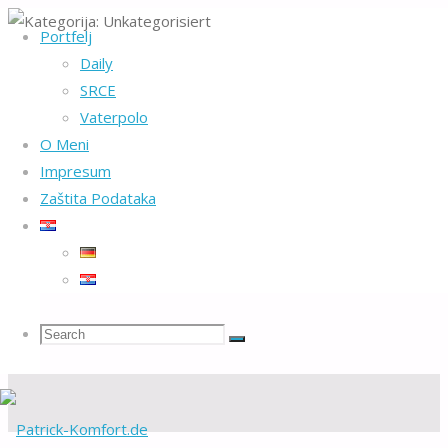
Portfelj
Home
Archive for category "Unkategorisiert"
Daily
SRCE
Kategorija:
Vaterpolo
O Meni
Unkategorisiert
Impresum
Zaštita Podataka
Search
Search
Search
for: