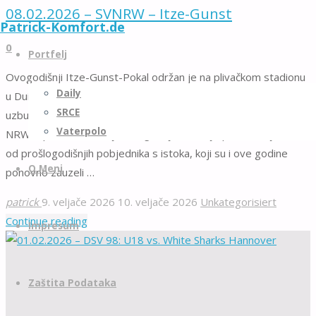
08.02.2026 – SVNRW – Itze-Gunst
Patrick-Komfort.de
Skip
0
to
Portfelj
content
Ovogodišnji Itze-Gunst-Pokal održan je na plivačkom stadionu
Daily
u Duisburgu. Jako me veseli što sam imao priliku pratiti ovaj
SRCE
uzbudljivi turnir. Posebno me raduje i to što je momčad iz
Vaterpolo
NRW-a ponovno osvojila drugo mjesto te je poražena jedino
od prošlogodišnjih pobjednika s istoka, koji su i ove godine
O Meni
ponovno zauzeli …
patrick
9. veljače 2026
10. veljače 2026
Unkategorisiert
"08.02.2026
Continue reading
Impresum
–
SVNRW
–
Zaštita Podataka
Itze-
Gunst"