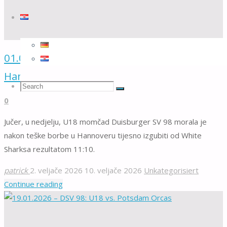
01.02.2026 – DSV 98: U18 vs. White Sharks
Hannover
Search
Search
Search
0
Jučer, u nedjelju, U18 momčad Duisburger SV 98 morala je
for:
nakon teške borbe u Hannoveru tijesno izgubiti od White
Sharksa rezultatom 11:10.
patrick
2. veljače 2026
10. veljače 2026
Unkategorisiert
"01.02.2026
Continue reading
–
DSV
98: