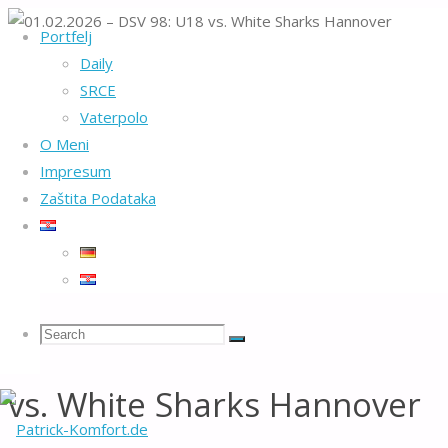
Portfelj
Home
Unkategorisiert
01.02.2026 – DSV 98: U18 vs. White Sharks
Daily
Hannover
SRCE
Vaterpolo
O Meni
Impresum
Zaštita Podataka
Search
Search
01.02.2026 – DSV 98: U18
Search
vs. White Sharks Hannover
for: