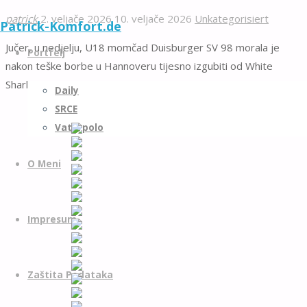
patrick
2. veljače 2026
10. veljače 2026
Unkategorisiert
Patrick-Komfort.de
Skip
Jučer, u nedjelju, U18 momčad Duisburger SV 98 morala je
to
Portfelj
nakon teške borbe u Hannoveru tijesno izgubiti od White
content
Sharksa rezultatom 11:10.
Daily
SRCE
Vaterpolo
O Meni
Impresum
Zaštita Podataka