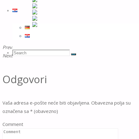
Previous Post
19.01.2026 – DSV 98: U18 vs. Potsdam Orcas
Search
Search
Next Post
08.02.2026 – SVNRW – Itze-Gunst
Search
Odgovori
for:
Vaša adresa e-pošte neće biti objavljena.
Obavezna polja su
označena sa
* (obavezno)
Comment